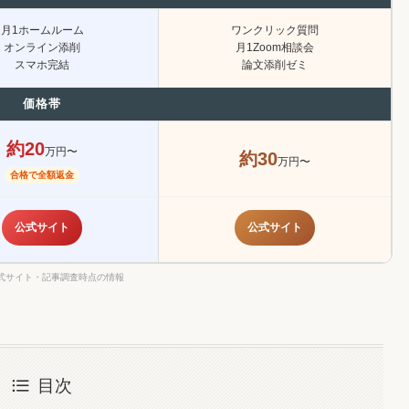
月1ホームルーム
ワンクリック質問
オンライン添削
月1Zoom相談会
スマホ完結
論文添削ゼミ
価格帯
約20
万円〜
約30
万円〜
合格で全額返金
公式サイト
公式サイト
式サイト・記事調査時点の情報
目次