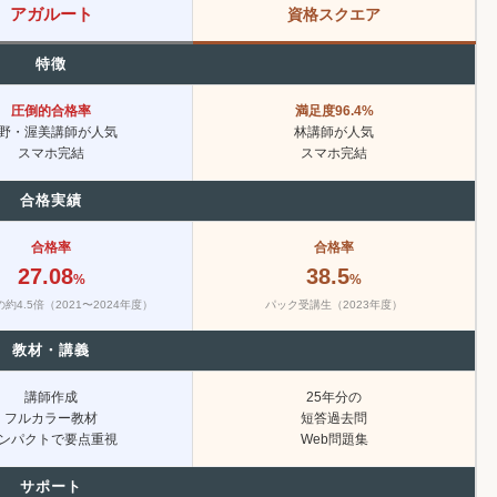
アガルート
資格スクエア
特徴
圧倒的合格率
満足度96.4%
野・渥美講師が人気
林講師が人気
スマホ完結
スマホ完結
合格実績
合格率
合格率
27.08
38.5
%
%
約4.5倍（2021〜2024年度）
パック受講生（2023年度）
教材・講義
講師作成
25年分の
フルカラー教材
短答過去問
ンパクトで要点重視
Web問題集
サポート