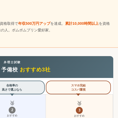
資格取得で
年収500万円アップ
を達成。
累計10,000時間以上
を資格
味の人。ポムポムプリン愛好家。
弁理士試験
・予備校
おすすめ3社
合格率の
スマホ完結
高さで選ぶなら
コスパ重視
🥈
🥉
2
3
おすすめ
おすすめ