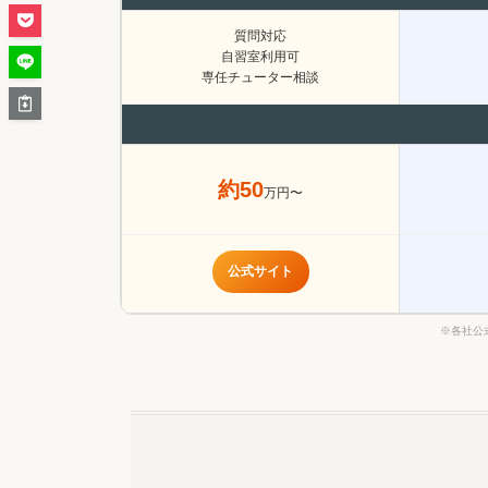
質問対応
自習室利用可
専任チューター相談
約50
万円〜
公式サイト
※各社公