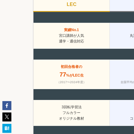
LEC
実績No.1
宮口講師が人気
丸
通学・通信対応
初回合格者の
77
%がLEC生
（2017〜2024年度）
全国平均の
3回転学習法
フルカラー
オリジナル教材
コ