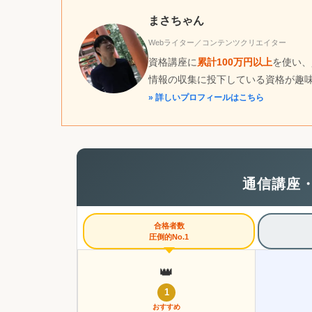
まさちゃん
Webライター／コンテンツクリエイター
資格講座に
累計100万円以上
を使い、
情報の収集に投下している資格が趣
» 詳しいプロフィールはこちら
通信講座
合格者数
圧倒的No.1
👑
1
おすすめ