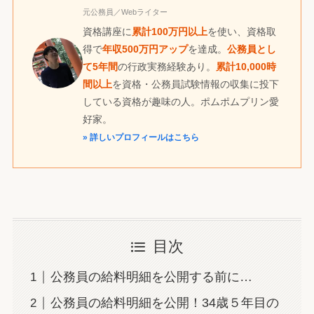
元公務員／Webライター
資格講座に
累計100万円以上
を使い、資格取
得で
年収500万円アップ
を達成。
公務員とし
て5年間
の行政実務経験あり。
累計10,000時
間以上
を資格・公務員試験情報の収集に投下
している資格が趣味の人。ポムポムプリン愛
好家。
» 詳しいプロフィールはこちら
目次
公務員の給料明細を公開する前に…
公務員の給料明細を公開！34歳５年目の