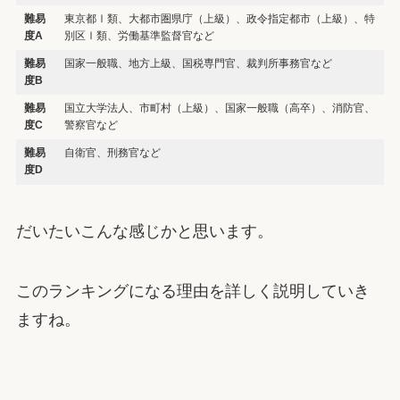
難易
東京都Ⅰ類、大都市圏県庁（上級）、政令指定都市（上級）、特
度A
別区Ⅰ類、労働基準監督官など
難易
国家一般職、地方上級、国税専門官、裁判所事務官など
度B
難易
国立大学法人、市町村（上級）、国家一般職（高卒）、消防官、
度C
警察官など
難易
自衛官、刑務官など
度D
だいたいこんな感じかと思います。
このランキングになる理由を詳しく説明していき
ますね。