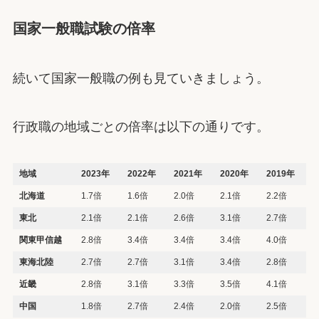
国家一般職試験の倍率
続いて国家一般職の例も見ていきましょう。
行政職の地域ごとの倍率は以下の通りです。
地域
2023年
2022年
2021年
2020年
2019年
北海道
1.7倍
1.6倍
2.0倍
2.1倍
2.2倍
東北
2.1倍
2.1倍
2.6倍
3.1倍
2.7倍
関東甲信越
2.8倍
3.4倍
3.4倍
3.4倍
4.0倍
東海北陸
2.7倍
2.7倍
3.1倍
3.4倍
2.8倍
近畿
2.8倍
3.1倍
3.3倍
3.5倍
4.1倍
中国
1.8倍
2.7倍
2.4倍
2.0倍
2.5倍