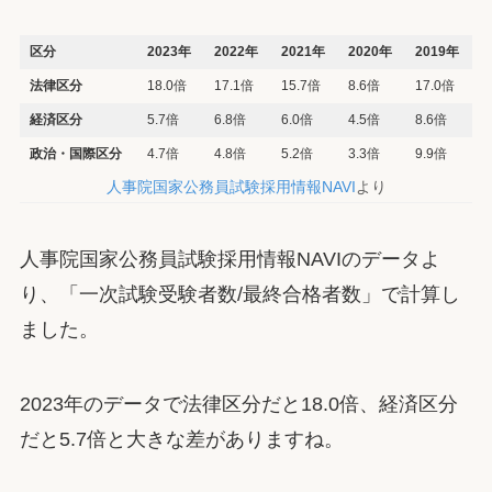
区分
2023年
2022年
2021年
2020年
2019年
法律区分
18.0倍
17.1倍
15.7倍
8.6倍
17.0倍
経済区分
5.7倍
6.8倍
6.0倍
4.5倍
8.6倍
政治・国際区分
4.7倍
4.8倍
5.2倍
3.3倍
9.9倍
人事院国家公務員試験採用情報NAVI
より
人事院国家公務員試験採用情報NAVIのデータよ
り、「一次試験受験者数/最終合格者数」で計算し
ました。
2023年のデータで法律区分だと18.0倍、経済区分
だと5.7倍と大きな差がありますね。