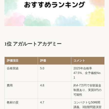
1位 アガルートアカデミー
評価項目
評価
コメント
合格実績
5.0
2025年合格率
47.5%、全予備校No.
1
費用
4.8
約4-7万円で全額返金
制度あり、実質0円の
可能性
教材の質
4.7
コンパクトな50時間
講義、3段階問題演習