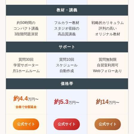
教材・講義
約50時間の
フルカラー教材
戦略的カリキュラム
コンパクト講義
スタジオ収録の
評判の高い
3段階問題演習
高品質講義
オリジナル教材
サポート
質問30回
質問10回
質問無制限
学習サポーター
スケジュール
自習室利用可
月1ホームルーム
自動作成
Webフォローあり
価格帯
約4.4
万円〜
約5.3
約14
万円〜
万円〜
合格で全額返金
公式サイト
公式サイト
公式サイト