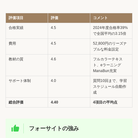
評価項目
評価
コメント
合格実績
4.5
2024年度合格率39%
で全国平均の3.15倍
費用
4.5
52,800円のリーズナ
ブルな料金設定
教材の質
4.6
フルカラーテキス
ト、eラーニング
ManaBun充実
サポート体制
4.0
質問10回まで、学習
スケジュール自動作
成
総合評価
4.40
4項目の平均点
フォーサイトの強み