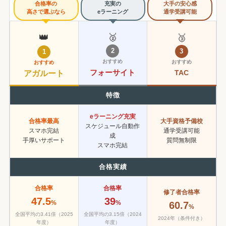
合格率の
充実の
大手の安心感
高さで選ぶなら
eラーニング
通学受講可能
👑
🥈
🥉
2
3
1
おすすめ
おすすめ
おすすめ
フォーサイト
TAC
アガルート
特徴
eラーニング充実
合格率最高
大手資格予備校
スケジュール自動作
スマホ完結
通学受講可能
成
手厚いサポート
質問無制限
スマホ完結
合格実績
合格率
合格率
修了者合格率
47.5
39
%
%
60.7
%
全国平均の3.41倍（2025
全国平均の3.15倍（2024
2024年（条件付き）
年度）
年度）