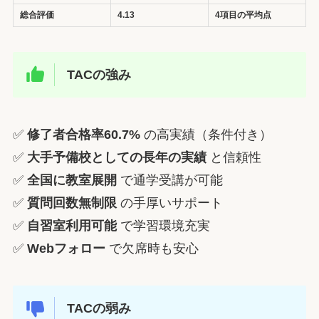
総合評価
4.13
4項目の平均点
TACの強み
✅
修了者合格率60.7%
の高実績（条件付き）
✅
大手予備校としての長年の実績
と信頼性
✅
全国に教室展開
で通学受講が可能
✅
質問回数無制限
の手厚いサポート
✅
自習室利用可能
で学習環境充実
✅
Webフォロー
で欠席時も安心
TACの弱み