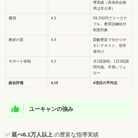
導実績（具体的合格
率は非公表）
費用
4.3
59,700円でリーズナ
ブル、教育訓練給付
制度対象
教材の質
4.4
図解豊富で分かりや
すいテキスト、初学
者向け
サポート体制
4.2
月1回添削、1日3回質
問可能、手厚いフォ
ロー
総合評価
4.10
4項目の平均点
ユーキャンの強み
✅
延べ6.1万人以上
の豊富な指導実績