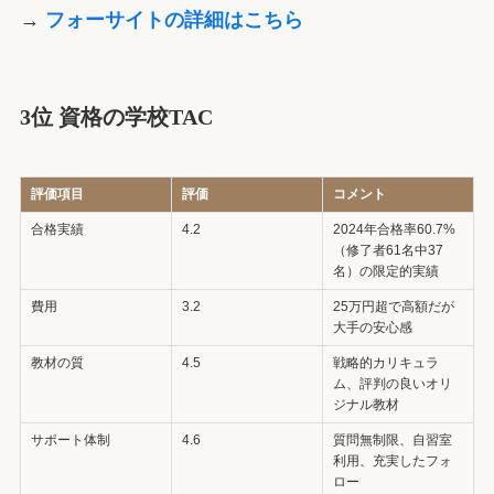
→
フォーサイトの詳細はこちら
3位 資格の学校TAC
評価項目
評価
コメント
合格実績
4.2
2024年合格率60.7%
（修了者61名中37
名）の限定的実績
費用
3.2
25万円超で高額だが
大手の安心感
教材の質
4.5
戦略的カリキュラ
ム、評判の良いオリ
ジナル教材
サポート体制
4.6
質問無制限、自習室
利用、充実したフォ
ロー