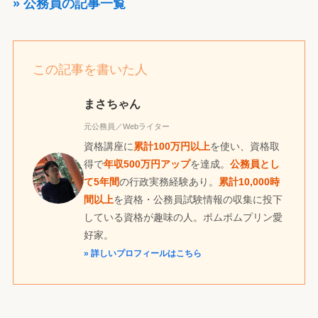
» 公務員の記事一覧
この記事を書いた人
まさちゃん
元公務員／Webライター
資格講座に
累計100万円以上
を使い、資格取
得で
年収500万円アップ
を達成。
公務員とし
て5年間
の行政実務経験あり。
累計10,000時
間以上
を資格・公務員試験情報の収集に投下
している資格が趣味の人。ポムポムプリン愛
好家。
» 詳しいプロフィールはこちら