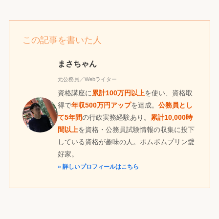
この記事を書いた人
まさちゃん
元公務員／Webライター
資格講座に
累計100万円以上
を使い、資格取
得で
年収500万円アップ
を達成。
公務員とし
て5年間
の行政実務経験あり。
累計10,000時
間以上
を資格・公務員試験情報の収集に投下
している資格が趣味の人。ポムポムプリン愛
好家。
» 詳しいプロフィールはこちら