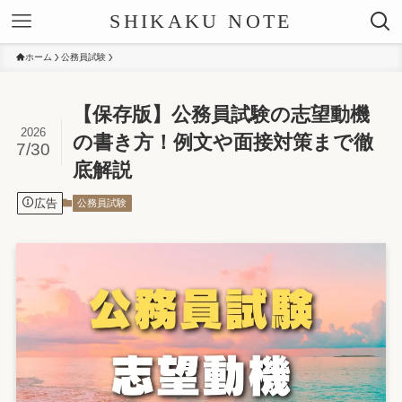
SHIKAKU NOTE
ホーム
公務員試験
【保存版】公務員試験の志望動機
2026
の書き方！例文や面接対策まで徹
7/30
底解説
広告
公務員試験