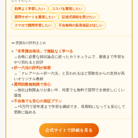
おすすめな人
効率よく学習したい
コスパを重視したい
質問サポートを重視したい
記述式添削を受けたい
スマホで隙間学習したい
不合格時の延長保証がほしい
📣 受講生の評判まとめ
⭐
「非常識合格法」で無駄なく学べる
→合格に必要な頻出論点に絞ったカリキュラムで、最後まで学習を
やり切れると好評
⭐
択一六法の評判が抜群
→「クレアール＝択一六法」と言われるほど受験生からの支持が高
いオリジナル教材
⭐
質問回数無制限で安心
→他社は制限ありが多い中、何度でも無料で質問でき挫折しにくい
環境
⭐
不合格でも安心の保証プラン
→+5万円で翌年度まで学習を継続でき、長期戦になっても安心して
受験に臨める
公式サイトで詳細を見る