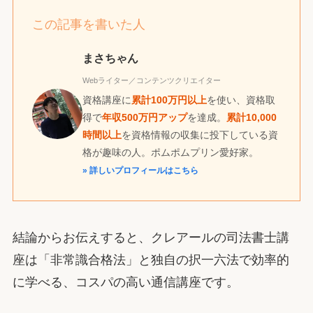
この記事を書いた人
まさちゃん
Webライター／コンテンツクリエイター
資格講座に
累計100万円以上
を使い、資格取
得で
年収500万円アップ
を達成。
累計10,000
時間以上
を資格情報の収集に投下している資
格が趣味の人。ポムポムプリン愛好家。
» 詳しいプロフィールはこちら
結論からお伝えすると、クレアールの司法書士講
座は「非常識合格法」と独自の択一六法で効率的
に学べる、コスパの高い通信講座です。