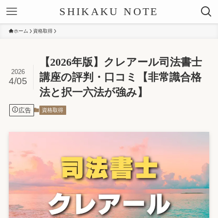
SHIKAKU NOTE
ホーム
資格取得
【2026年版】クレアール司法書士
2026
講座の評判・口コミ【非常識合格
4/05
法と択一六法が強み】
広告
資格取得