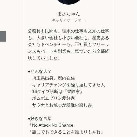
まさちゃん
キャリアサーファー
公務員も民間も。理系の仕事も文系の仕事
も。大きい会社も小さい会社も。歴史ある
会社もドベンチャーも。正社員もフリーラ
ンスもパートも副業も。気づいたら全部経
験していました。
●どんな人？
・埼玉県出身、都内在住
・キャリアチェンジを繰り返してきた人
・16タイプ診断は「冒険家」
・ポムポムプリン愛好家
・サウナとお散歩が最近の楽しみ
●好きな言葉
「No Attack No Chance」
「誰にでもできることを誰よりもやれ」