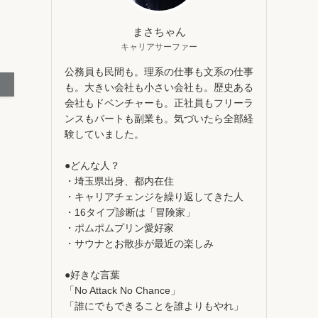
まさちゃん
キャリアサーファー
公務員も民間も。理系の仕事も文系の仕事
も。大きい会社も小さい会社も。歴史ある
会社もドベンチャーも。正社員もフリーラ
ンスもパートも副業も。気づいたら全部経
験していました。
●どんな人？
・埼玉県出身、都内在住
・キャリアチェンジを繰り返してきた人
・16タイプ診断は「冒険家」
・ポムポムプリン愛好家
・サウナとお散歩が最近の楽しみ
●好きな言葉
「No Attack No Chance」
「誰にでもできることを誰よりもやれ」