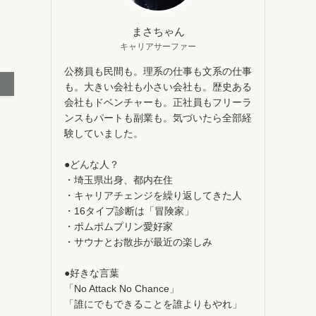
まさちゃん
キャリアサーファー
公務員も民間も。理系の仕事も文系の仕事
も。大きい会社も小さい会社も。歴史ある
会社もドベンチャーも。正社員もフリーラ
ンスもパートも副業も。気づいたら全部経
験していました。
●どんな人？
・埼玉県出身、都内在住
・キャリアチェンジを繰り返してきた人
・16タイプ診断は「冒険家」
・ポムポムプリン愛好家
・サウナとお散歩が最近の楽しみ
●好きな言葉
「No Attack No Chance」
「誰にでもできることを誰よりもやれ」