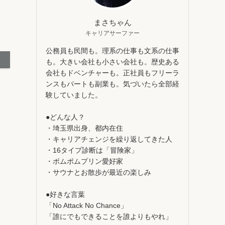
まさちゃん
キャリアサーファー
公務員も民間も。理系の仕事も文系の仕事
も。大きい会社も小さい会社も。歴史ある
会社もドベンチャーも。正社員もフリーラ
ンスもパートも副業も。気づいたら全部経
験していました。
●どんな人？
・埼玉県出身、都内在住
・キャリアチェンジを繰り返してきた人
・16タイプ診断は「冒険家」
・ポムポムプリン愛好家
・サウナとお散歩が最近の楽しみ
●好きな言葉
「No Attack No Chance」
「誰にでもできることを誰よりもやれ」