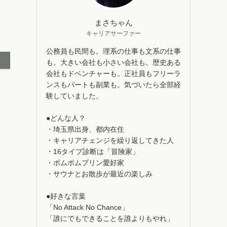
まさちゃん
キャリアサーファー
公務員も民間も。理系の仕事も文系の仕事
も。大きい会社も小さい会社も。歴史ある
会社もドベンチャーも。正社員もフリーラ
ンスもパートも副業も。気づいたら全部経
験していました。
●どんな人？
・埼玉県出身、都内在住
・キャリアチェンジを繰り返してきた人
・16タイプ診断は「冒険家」
・ポムポムプリン愛好家
・サウナとお散歩が最近の楽しみ
●好きな言葉
「No Attack No Chance」
「誰にでもできることを誰よりもやれ」