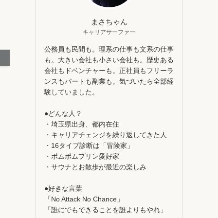
まさちゃん
キャリアサーファー
公務員も民間も。理系の仕事も文系の仕事
も。大きい会社も小さい会社も。歴史ある
会社もドベンチャーも。正社員もフリーラ
ンスもパートも副業も。気づいたら全部経
験していました。
●どんな人？
・埼玉県出身、都内在住
・キャリアチェンジを繰り返してきた人
・16タイプ診断は「冒険家」
・ポムポムプリン愛好家
・サウナとお散歩が最近の楽しみ
●好きな言葉
「No Attack No Chance」
「誰にでもできることを誰よりもやれ」