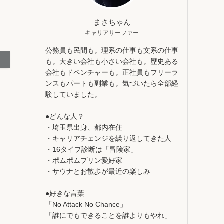
まさちゃん
キャリアサーファー
公務員も民間も。理系の仕事も文系の仕事
も。大きい会社も小さい会社も。歴史ある
会社もドベンチャーも。正社員もフリーラ
ンスもパートも副業も。気づいたら全部経
験していました。
●どんな人？
・埼玉県出身、都内在住
・キャリアチェンジを繰り返してきた人
・16タイプ診断は「冒険家」
・ポムポムプリン愛好家
・サウナとお散歩が最近の楽しみ
●好きな言葉
「No Attack No Chance」
「誰にでもできることを誰よりもやれ」