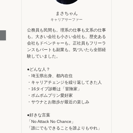
まさちゃん
キャリアサーファー
公務員も民間も。理系の仕事も文系の仕事
も。大きい会社も小さい会社も。歴史ある
会社もドベンチャーも。正社員もフリーラ
ンスもパートも副業も。気づいたら全部経
験していました。
●どんな人？
・埼玉県出身、都内在住
・キャリアチェンジを繰り返してきた人
・16タイプ診断は「冒険家」
・ポムポムプリン愛好家
・サウナとお散歩が最近の楽しみ
●好きな言葉
「No Attack No Chance」
「誰にでもできることを誰よりもやれ」