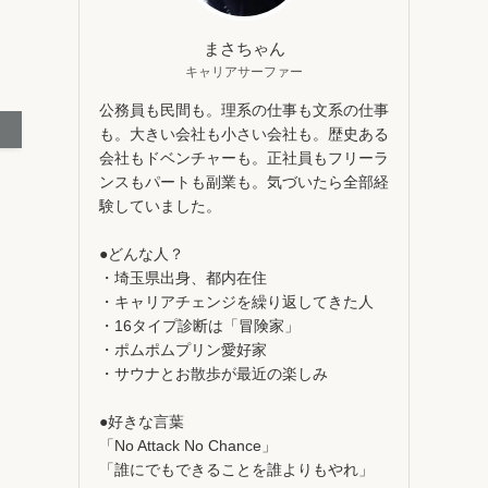
まさちゃん
キャリアサーファー
公務員も民間も。理系の仕事も文系の仕事
も。大きい会社も小さい会社も。歴史ある
会社もドベンチャーも。正社員もフリーラ
ンスもパートも副業も。気づいたら全部経
験していました。
●どんな人？
・埼玉県出身、都内在住
・キャリアチェンジを繰り返してきた人
・16タイプ診断は「冒険家」
・ポムポムプリン愛好家
・サウナとお散歩が最近の楽しみ
●好きな言葉
「No Attack No Chance」
「誰にでもできることを誰よりもやれ」